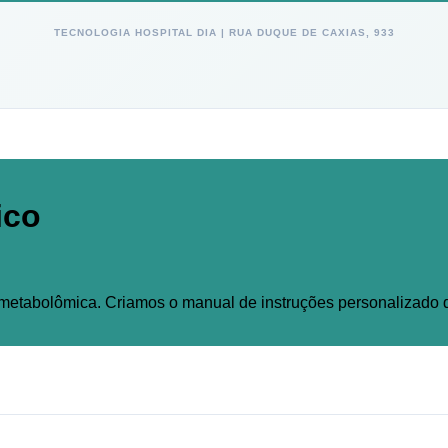
TECNOLOGIA HOSPITAL DIA | RUA DUQUE DE CAXIAS, 933
ico
metabolômica. Criamos o manual de instruções personalizado q