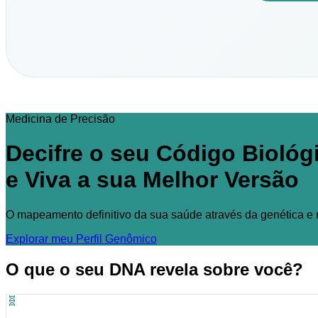
Medicina de Precisão
Decifre o seu Código Biológ
e Viva a sua Melhor Versão
O mapeamento definitivo da sua saúde através da genética e 
Explorar meu Perfil Genômico
O que o seu DNA revela sobre você?
🧬